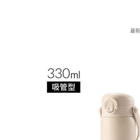
Skip
to
content
最