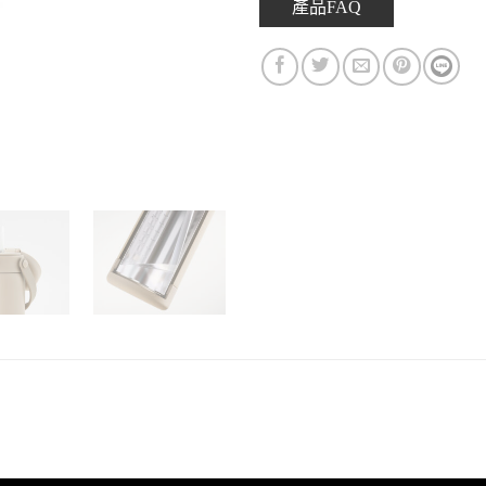
產品FAQ