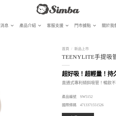
新消息
產品介紹
客服支援
門市據點
關於我
首頁
/
新品上市
TEENYLITE手提
超好吸！超輕量！持
直通式專利傾斜吸管！暢飲不
產品編號 SW5152
國際條碼 4713371551526