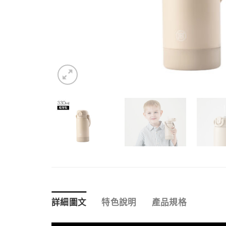
詳細圖文
特色說明
產品規格