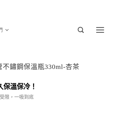
們
吸管不鏽鋼保溫瓶330ml-杏茶
久保溫保冷！
受限，一吸到底