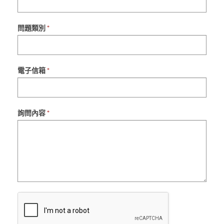
this
field
blank.
問題類別
*
電子信箱
*
詢問內容
*