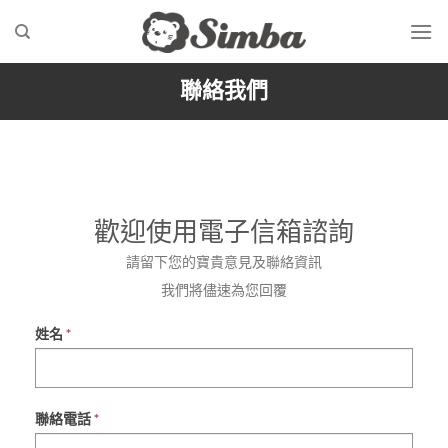
Skip
to
content
聯絡我們
歡迎使用電子信箱諮詢
請留下您的寶貴意見及聯絡資訊
我們將儘速為您回覆
SUPPORT
If
姓名
*
you
are
human,
聯絡電話
*
leave