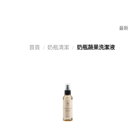
Skip
to
content
最
首頁
/
奶瓶清潔
/
奶瓶蔬果洗潔液