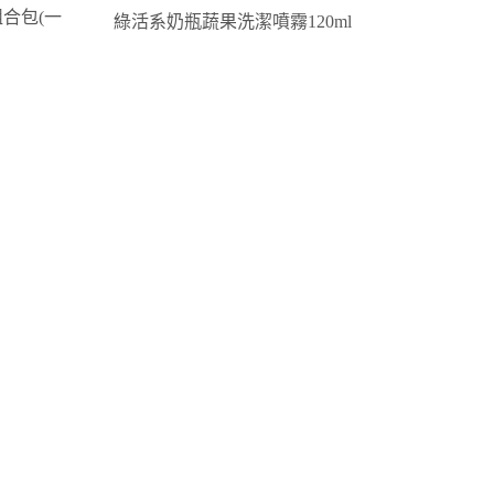
組合包(一
綠活系奶瓶蔬果洗潔噴霧120ml