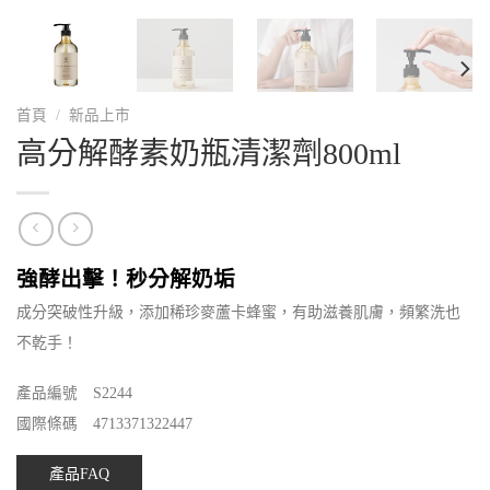
首頁
/
新品上市
高分解酵素奶瓶清潔劑800ml
強酵出擊！秒分解奶垢
成分突破性升級，添加稀珍麥蘆卡蜂蜜，有助滋養肌膚，頻繁洗也
不乾手！
產品編號 S2244
國際條碼 4713371322447
產品FAQ