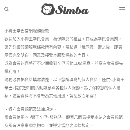
Skip
to
content
小獅王辛巴官網服務條款
歡迎加入小獅王辛巴會員！為保障您的權益，在成為辛巴會員前，
請先詳細閱讀服務條款所有內容，當點選「我同意」鍵之後，即表
示您完全明白、同意及接受本服務條款的內容。
成為會員的您將可不定期收到辛巴活動EDM訊息，並享有會員優先
權利喔！
請務必要把資料填寫清楚，以下您所填寫的個人資料，僅供<小獅王
辛巴>提供您相關活動訊息與各種個人服務。為了保障您的個人隱
私，這些資料將不會轉為其他用途，請您放心填寫！
‧遵守會員規範及法律規定‧
當會員使用<小獅王辛巴>服務時，即表示同意接受本站之會員規範
及所有注意事項之拘束，並遵守當地之法律規定。