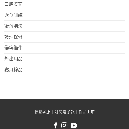
口腔發育
飲食訓練
衛浴清潔
護理保健
儀容衛生
外出用品
寢具棉品
聯繫客服
｜
訂閱電子報
｜
新品上市