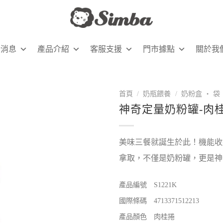
新消息
產品介紹
客服支援
門市據點
關於我
首頁
/
奶瓶餵養
/
奶粉盒 ‧ 袋
神奇定量奶粉罐-肉
美味三餐就誕生於此！機能收
拿取，不僅是奶粉罐，更是神
產品編號 S1221K
國際條碼 4713371512213
產品顏色 肉桂捲