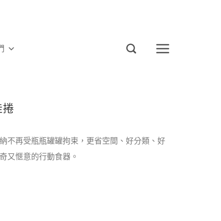
們
桂捲
納不再受瓶瓶罐罐拘束，更省空間、好分類、好
奇又愜意的行動食器。