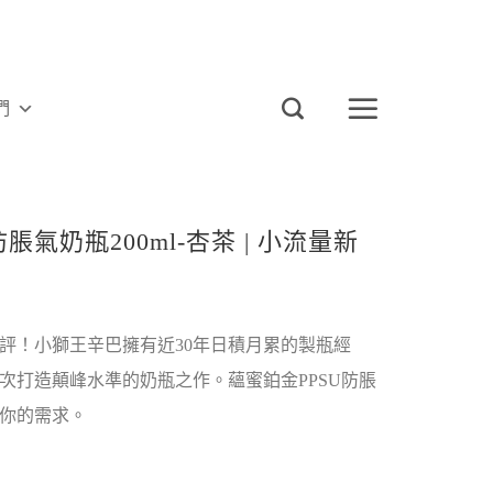
們
脹氣奶瓶200ml-杏茶 | 小流量新
評！小獅王辛巴擁有近30年日積月累的製瓶經
次打造顛峰水準的奶瓶之作。蘊蜜鉑金PPSU防脹
你的需求。