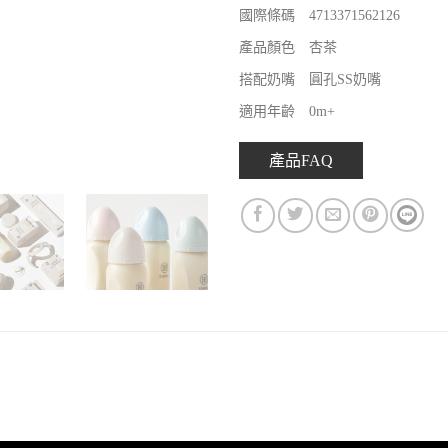
國際條碼 4713371562126
產品顏色 杏茶
搭配奶嘴 圓孔SS奶嘴
適用年齡 0m+
產品FAQ