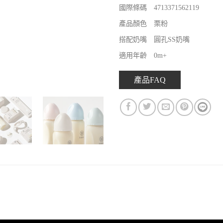
國際條碼 4713371562119
產品顏色 栗粉
搭配奶嘴 圓孔SS奶嘴
適用年齡 0m+
產品FAQ