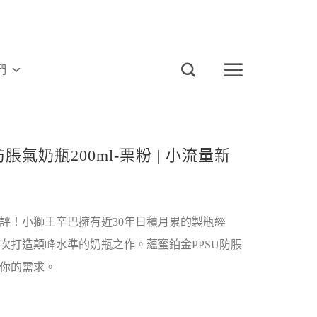
們
脹氣奶瓶200ml-栗粉 | 小流量新
評！小獅王辛巴擁有近30年日積月累的製瓶經
次打造顛峰水準的奶瓶之作。蘊蜜鉑金PPSU防脹
你的需求。