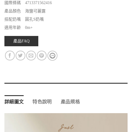
國際條碼 4713371562416
產品顏色 海鹽可麗露
搭配奶嘴 圓孔S奶嘴
適用年齡 0m+
產品FAQ
詳細圖文
特色說明
產品規格