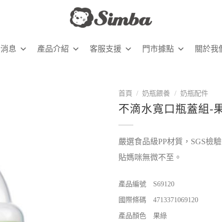
新消息
產品介紹
客服支援
門市據點
關於我
首頁
/
奶瓶餵養
/
奶瓶配件
不滴水寬口瓶蓋組-
嚴選食品級PP材質，SGS
貼媽咪無微不至。
產品編號 S69120
國際條碼 4713371069120
產品顏色 果綠