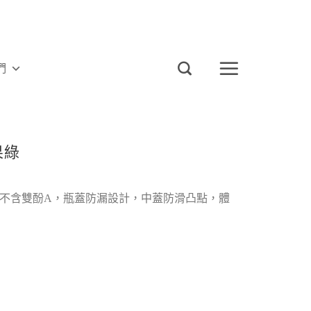
們
果綠
檢驗不含雙酚A，瓶蓋防漏設計，中蓋防滑凸點，體