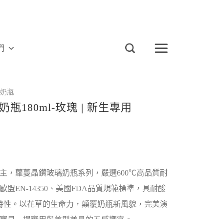
們
奶瓶
180ml-玫瑰 | 新生專用
主，蘿蔓晶鑽玻璃奶瓶系列，嚴選600℃高品質耐
盟EN-14350、美國FDA品質規範標準，具耐酸
的特性。以花草的生命力，顛覆奶瓶新風貌，完美演