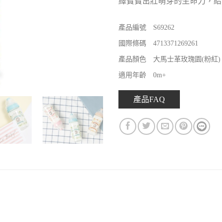
繹寶寶茁壯萌芽的生命力，給
產品編號 S69262
國際條碼 4713371269261
產品顏色 大馬士革玫瑰園(粉紅)
適用年齡 0m+
產品FAQ