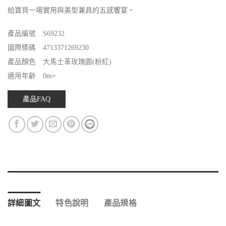
給寶貝一場實用與美型兼具的五感饗宴。
產品編號 S69232
國際條碼 4713371269230
產品顏色 大馬士革玫瑰園(粉紅)
適用年齡 0m+
產品FAQ
詳細圖文
特色說明
產品規格