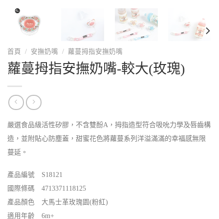
首頁
/
安撫奶嘴
/
蘿蔓拇指安撫奶嘴
蘿蔓拇指安撫奶嘴-較大(玫瑰)
嚴選食品級活性矽膠，不含雙酚A，拇指造型符合吸吮力學及唇齒構
造，並附貼心防塵蓋，甜蜜花色將蘿蔓系列洋溢滿滿的幸福感無限
蔓延。
產品編號 S18121
國際條碼 4713371118125
產品顏色 大馬士革玫瑰園(粉紅)
適用年齡 6m+