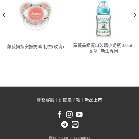
蘿蔓晶鑽寬口玻璃小奶瓶180ml-
蘿蔓拇指安撫奶嘴-初生(玫瑰)
香草 | 新生專用
聯繫客服
｜
訂閱電子報
｜
新品上市
電話：886-4-26390955