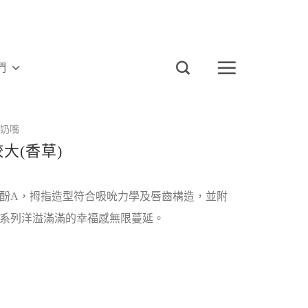
們
奶嘴
大(香草)
酚A，拇指造型符合吸吮力學及唇齒構造，並附
系列洋溢滿滿的幸福感無限蔓延。