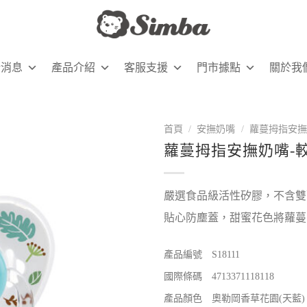
新消息
產品介紹
客服支援
門市據點
關於我
首頁
/
安撫奶嘴
/
蘿蔓拇指安撫
蘿蔓拇指安撫奶嘴-較
嚴選食品級活性矽膠，不含雙
貼心防塵蓋，甜蜜花色將蘿蔓
產品編號 S18111
國際條碼 4713371118118
產品顏色 奧勒岡香草花園(天藍)