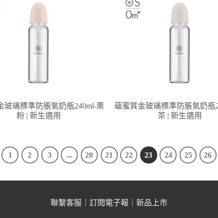
玻璃標準防脹氣奶瓶240ml-栗
蘊蜜質金玻璃標準防脹氣奶瓶24
粉 | 新生適用
茶 | 新生適用
1
2
3
...
20
21
22
23
24
25
26
聯繫客服
｜
訂閱電子報
｜
新品上市