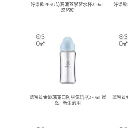
好樂飲PPSU防漏滑蓋學習水杯250ml-
好樂飲P
悠悠粉
蘊蜜質金玻璃寬口防脹氣奶瓶270ml-晨
蘊蜜質金
藍 | 新生適用