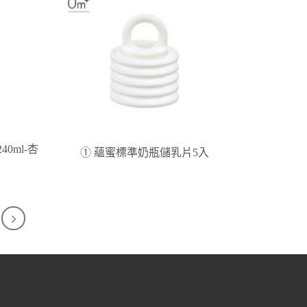
0ml-杏
① 蘊蜜標準奶瓶儲乳片5入