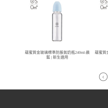
蘊蜜質金玻璃標準防脹氣奶瓶240ml-晨
蘊蜜質金
藍 | 新生適用