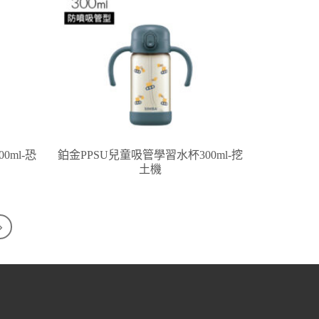
0ml-恐
鉑金PPSU兒童吸管學習水杯300ml-挖
土機