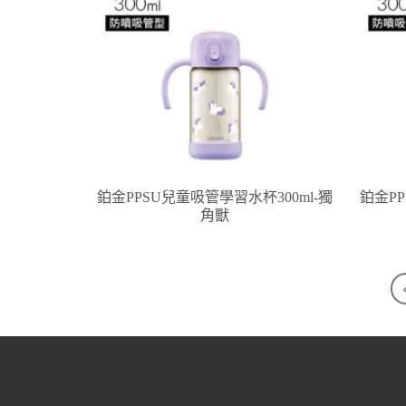
鉑金PPSU兒童吸管學習水杯300ml-獨
鉑金PP
角獸