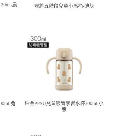
0ml-晨
噗將五階段兒童小馬桶-薄灰
0ml-兔
鉑金PPSU兒童吸管學習水杯300ml-小
熊