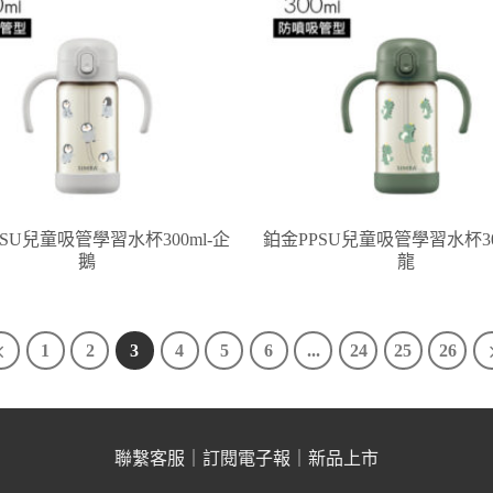
SU兒童吸管學習水杯300ml-企
鉑金PPSU兒童吸管學習水杯30
鵝
龍
1
2
3
4
5
6
...
24
25
26
聯繫客服
｜
訂閱電子報
｜
新品上市