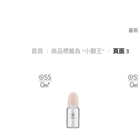
Skip
to
content
最
首頁
/
商品標籤為 “小獅王”
/
頁面 3