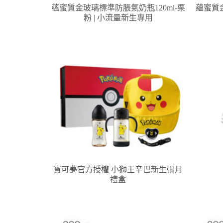
蘊蜜質金玻璃標準防脹氣奶瓶120ml-栗
蘊蜜質金
粉 | 小流量新生專用
寶可夢官方授權 小獅王辛巴新生彌月
禮盒