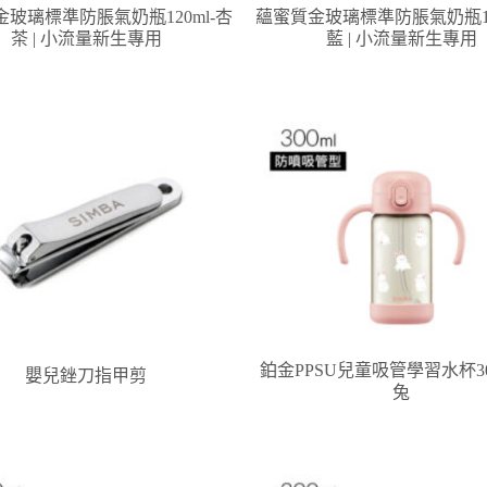
玻璃標準防脹氣奶瓶120ml-杏
蘊蜜質金玻璃標準防脹氣奶瓶12
茶 | 小流量新生專用
藍 | 小流量新生專用
鉑金PPSU兒童吸管學習水杯30
嬰兒銼刀指甲剪
兔