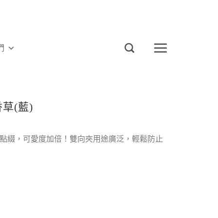
們
草(藍)
點綴，可愛度加倍！雙向夾用途廣泛，輕鬆防止