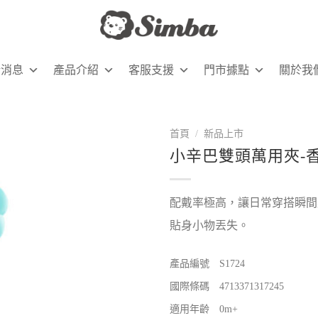
新消息
產品介紹
客服支援
門市據點
關於我
首頁
/
新品上市
小辛巴雙頭萬用夾-香
配戴率極高，讓日常穿搭瞬間
貼身小物丟失。
產品編號 S1724
國際條碼 4713371317245
適用年齡 0m+