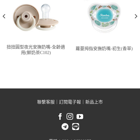
扭扭圓型夜光安撫奶嘴-全齡適
蘿蔓拇指安撫奶嘴-初生(香草)
用(鮮奶茶C102)
聯繫客服
｜
訂閱電子報
｜
新品上市