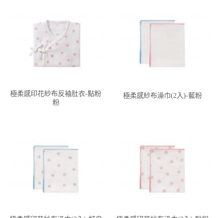
極柔感印花紗布反袖肚衣-點粉
極柔感紗布澡巾(2入)-藍粉
粉