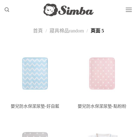
Skip
to
content
首頁
/
寢具棉品random
/
頁面 5
嬰兒防水保潔尿墊-好自藍
嬰兒防水保潔尿墊-點粉粉