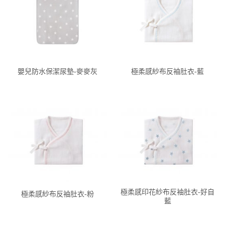
嬰兒防水保潔尿墊-麥麥灰
極柔感紗布反袖肚衣-藍
極柔感印花紗布反袖肚衣-好自
極柔感紗布反袖肚衣-粉
藍