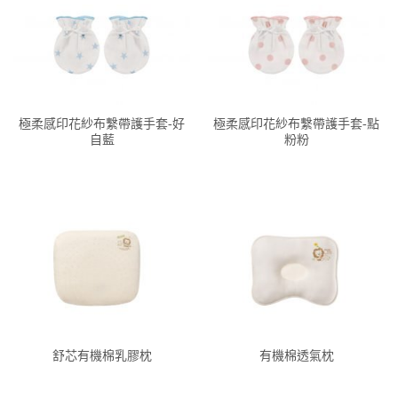
極柔感印花紗布繫帶護手套-好
極柔感印花紗布繫帶護手套-點
自藍
粉粉
舒芯有機棉乳膠枕
有機棉透氣枕