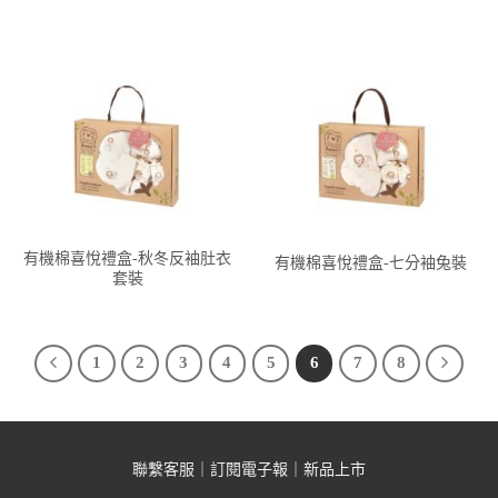
有機棉喜悅禮盒-秋冬反袖肚衣
有機棉喜悅禮盒-七分袖兔裝
套裝
1
2
3
4
5
6
7
8
聯繫客服
｜
訂閱電子報
｜
新品上市