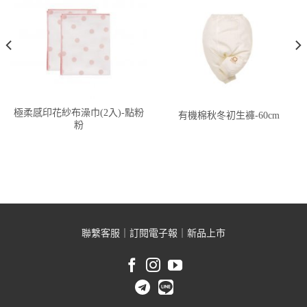
極柔感印花紗布澡巾(2入)-點粉
有機棉秋冬初生褲-60cm
粉
聯繫客服
｜
訂閱電子報
｜
新品上市