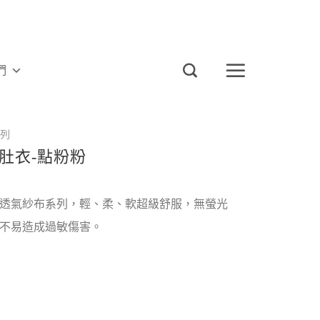
們
列
肚衣-點粉粉
透氣紗布系列，輕、柔、軟超級舒服，無螢光
不易造成過敏傷害。