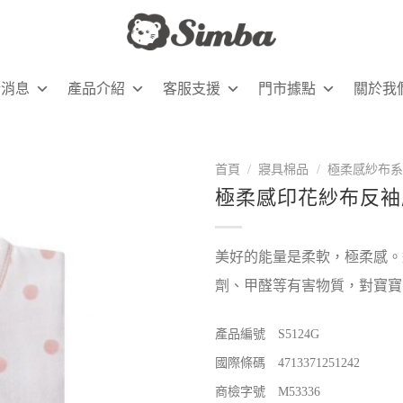
新消息
產品介紹
客服支援
門市據點
關於我
首頁
/
寢具棉品
/
極柔感紗布系
極柔感印花紗布反袖
美好的能量是柔軟，極柔感。
劑、甲醛等有害物質，對寶寶
產品編號 S5124G
國際條碼 4713371251242
商檢字號 M53336