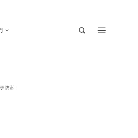
們
更防潮！