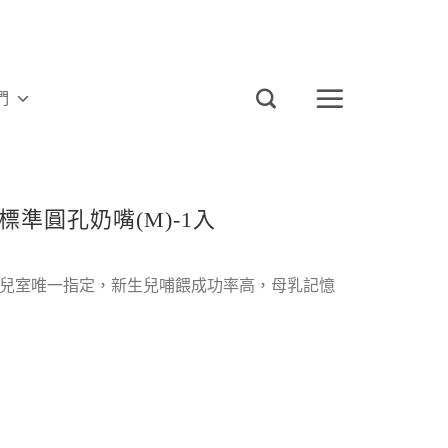
們
準圓孔奶嘴(M)-1入
兒室唯一指定，新生兒哺餵成功率高，母乳記憶