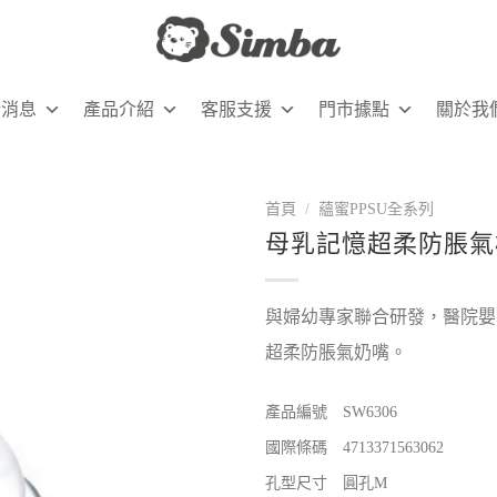
新消息
產品介紹
客服支援
門市據點
關於我
首頁
/
蘊蜜PPSU全系列
母乳記憶超柔防脹氣標
與婦幼專家聯合研發，醫院嬰
超柔防脹氣奶嘴。
產品編號 SW6306
國際條碼 4713371563062
孔型尺寸 圓孔M