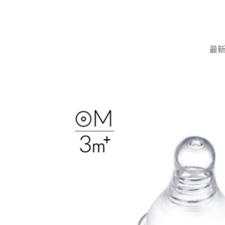
Skip
to
content
最