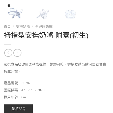
首頁
/
安撫奶嘴
/
全矽膠奶嘴
拇指型安撫奶嘴-附蓋(初生)
嚴選食品級矽膠柔軟富彈性，整顆可咬，握柄立體凸點可幫助寶寶
按摩牙齦。
產品編號 S6782
國際條碼 4713371367820
適用年齡 0m+
產品FAQ