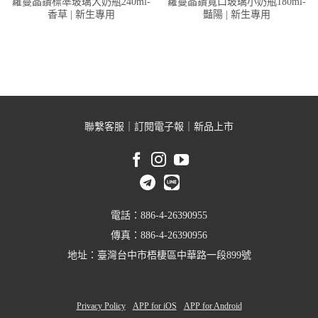
蘿蔓晶鑽標準玻璃大奶瓶240ml-
蘿蔓晶鑽寬口玻璃小奶瓶180ml-
香草 | 新生專用
豔陽 | 新生專用
聯繫客服
｜
訂閱電子報
｜
新品上市
電話：886-4-26390955
傳真：886-4-26390956
地址：臺灣台中市梧棲區中華路一段899號
Privacy Policy
APP for iOS
APP for Android