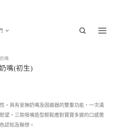
們
奶嘴
奶嘴(初生)
性，具有安撫奶嘴及固齒器的雙重功能，一次滿
慾望，三款吸嘴造型輕鬆應對寶寶多變的口感需
色認知及聯想。