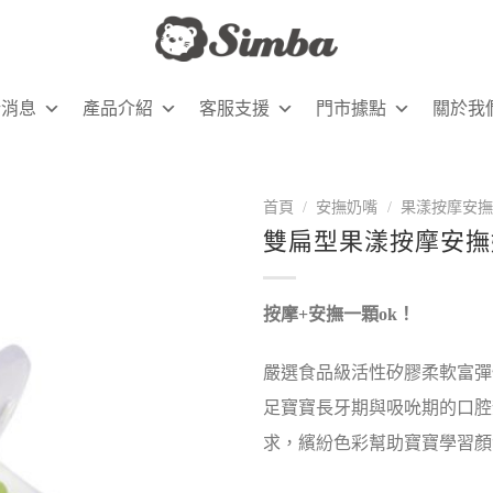
新消息
產品介紹
客服支援
門市據點
關於我
首頁
/
安撫奶嘴
/
果漾按摩安撫
雙扁型果漾按摩安撫
按摩+安撫一顆ok！
嚴選食品級活性矽膠柔軟富彈
足寶寶長牙期與吸吮期的口腔
求，繽紛色彩幫助寶寶學習顏