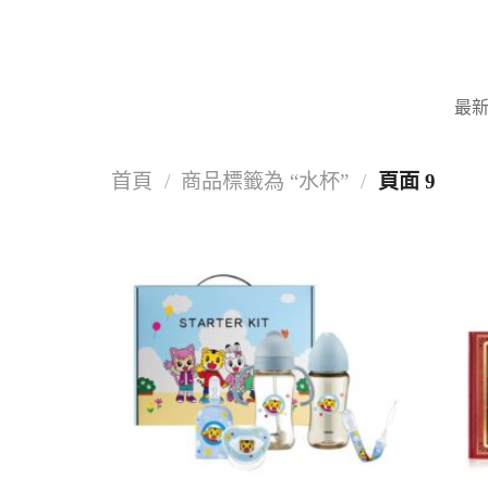
Skip
to
content
最
首頁
/
商品標籤為 “水杯”
/
頁面 9