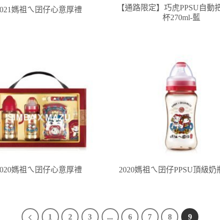
【通路限定】巧虎PPSU自動
2021媽祖ㄟ囝仔心意厚禮
杯270ml-藍
2020媽祖ㄟ囝仔心意厚禮
2020媽祖ㄟ囝仔PPSU頂級奶瓶
1
2
3
...
6
7
8
9