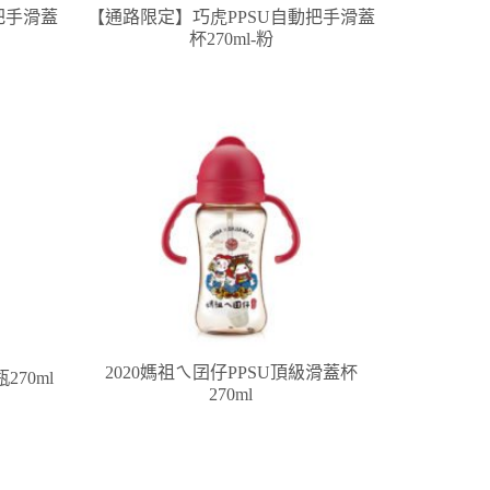
把手滑蓋
【通路限定】巧虎PPSU自動把手滑蓋
杯270ml-粉
2020媽祖ㄟ囝仔PPSU頂級滑蓋杯
270ml
270ml