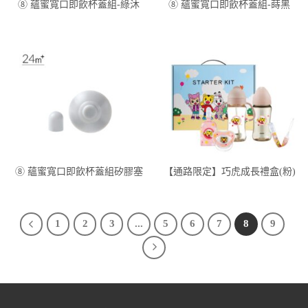
⑧ 蘊蜜寬口即飲杯蓋組-綠沐
⑧ 蘊蜜寬口即飲杯蓋組-蒔黑
⑧ 蘊蜜寬口即飲杯蓋組矽膠塞
【通路限定】巧虎成長禮盒(粉)
1
2
3
...
5
6
7
8
9