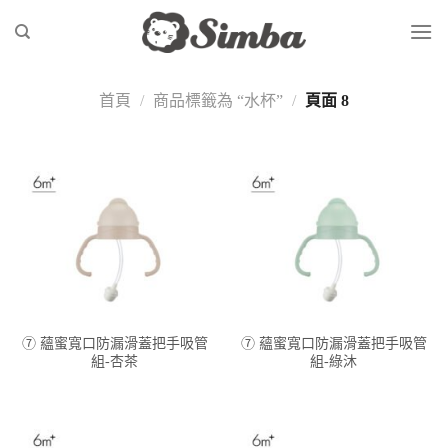
Skip
to
content
首頁
/
商品標籤為 “水杯”
/
頁面 8
⑦ 蘊蜜寬口防漏滑蓋把手吸管
⑦ 蘊蜜寬口防漏滑蓋把手吸管
組-杏茶
組-綠沐