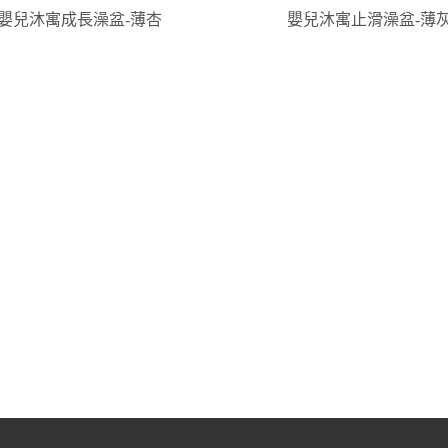
嬰兒沐寓成長澡盆-薄杏
嬰兒沐寓止滑澡盆-薄