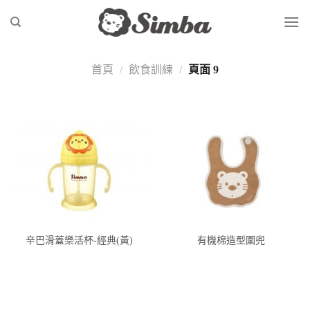
Skip
to
content
首頁
/
飲食訓練
/
頁面 9
辛巴滑蓋樂活杯-經典(黃)
有機棉造型圍兜