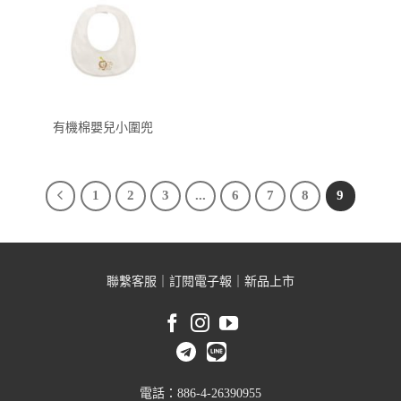
有機棉嬰兒小圍兜
1
2
3
...
6
7
8
9
聯繫客服
｜
訂閱電子報
｜
新品上市
電話：886-4-26390955