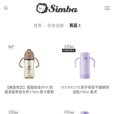
Skip
to
content
首頁
/
飲食訓練
/
頁面 3
【通路限定】蘊蜜鉑金PPSU防
TEENYLITE把手吸管不鏽鋼保
漏滑蓋學習水杯270ml-摩卡慕斯
溫瓶330ml-紫芙