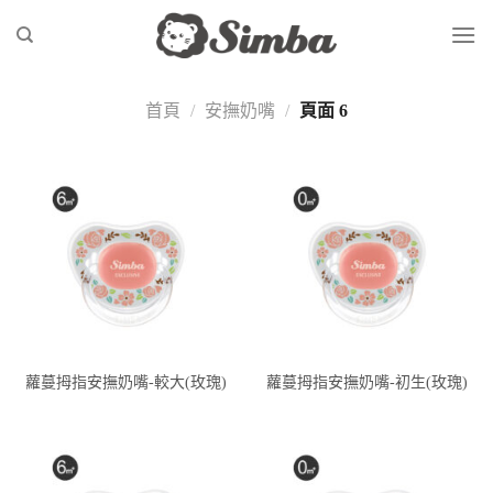
Skip
to
content
首頁
/
安撫奶嘴
/
頁面 6
蘿蔓拇指安撫奶嘴-較大(玫瑰)
蘿蔓拇指安撫奶嘴-初生(玫瑰)