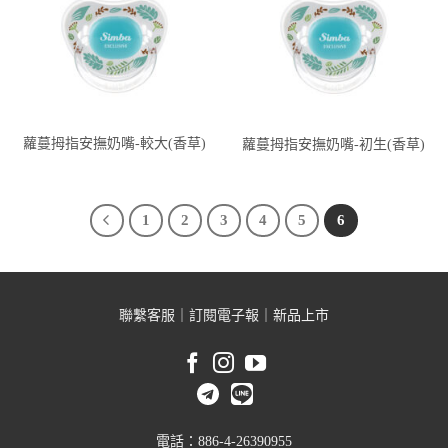
蘿蔓拇指安撫奶嘴-較大(香草)
蘿蔓拇指安撫奶嘴-初生(香草)
1
2
3
4
5
6
聯繫客服
｜
訂閱電子報
｜
新品上市
電話：886-4-26390955