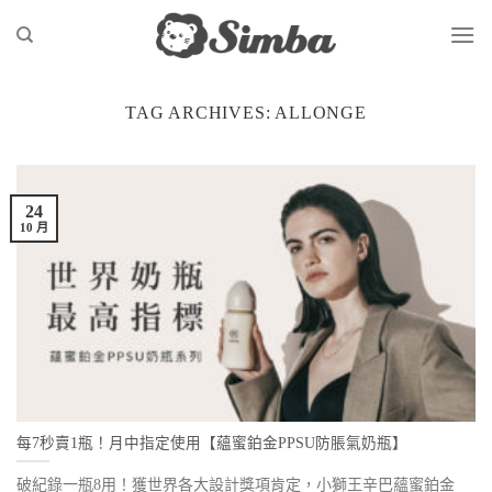
Skip
to
content
TAG ARCHIVES:
ALLONGE
24
10 月
每7秒賣1瓶！月中指定使用【蘊蜜鉑金PPSU防脹氣奶瓶】
破紀錄一瓶8用！獲世界各大設計獎項肯定，小獅王辛巴蘊蜜鉑金