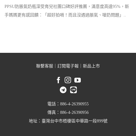
PPSU防脹氣奶瓶深受育兒社團口碑好評推薦，滿意度高達95%，新
手媽媽更有感回饋：「超好拍嗝！而且沒遇過脹氣、嗆奶問題」..
聯繫客服
｜
訂閱電子報
｜
新品上市
電話：886-4-26390955
傳真：886-4-26390956
地址：臺灣台中市梧棲區中華路一段899號