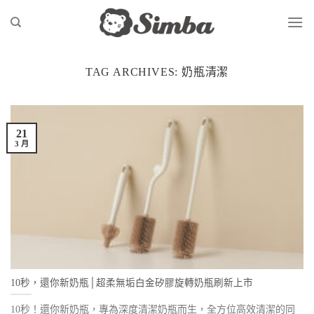
Skip
to
content
TAG ARCHIVES:
奶瓶清潔
21
3 月
10秒，還你新奶瓶│超柔無垢白金矽膠旋轉奶瓶刷新上市
10秒！還你新奶瓶，專為深度清潔奶瓶而生，全方位高效清潔的同