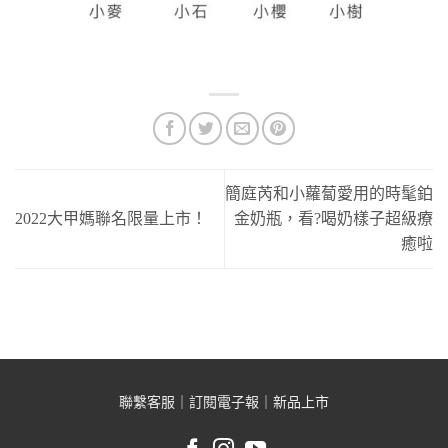
簡庭芮和小蘿蔔愛用的時髦鉑
2022大甲媽聯名限量上市！
金奶瓶，看?喝奶樣子超級療
癒啦
聯繫客服
｜
訂閱電子報
｜
新品上市