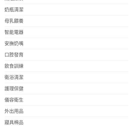
奶瓶清潔
母乳餵養
智能電器
安撫奶嘴
口腔發育
飲食訓練
衛浴清潔
護理保健
儀容衛生
外出用品
寢具棉品