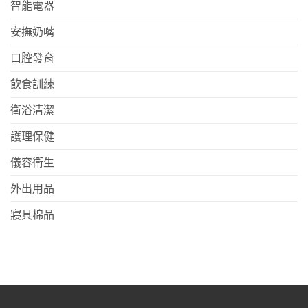
智能電器
安撫奶嘴
口腔發育
飲食訓練
衛浴清潔
護理保健
儀容衛生
外出用品
寢具棉品