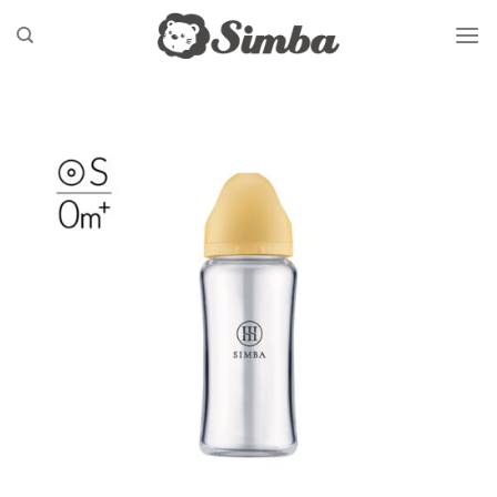
Skip
to
content