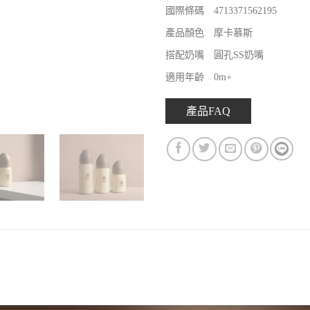
國際條碼 4713371562195
產品顏色 摩卡慕斯
搭配奶嘴 圓孔SS奶嘴
適用年齡 0m+
產品FAQ