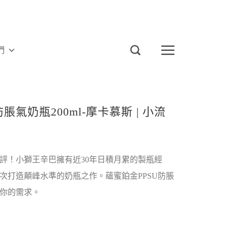
們
脹氣奶瓶200ml-摩卡慕斯 | 小流
評！小獅王辛巴擁有近30年日積月累的製瓶經
次打造顛峰水準的奶瓶之作。蘊蜜鉑金PPSU防脹
你的需求。