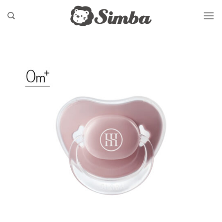
Skip
to
content