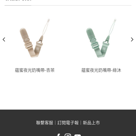
蘊蜜夜光奶嘴帶-杏茶
蘊蜜夜光奶嘴帶-綠沐
聯繫客服
｜
訂閱電子報
｜
新品上市