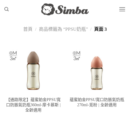
Skip
to
content
首頁
/
商品標籤為 “PPSU奶瓶”
/
頁面 3
【通路限定】蘊蜜鉑金PPSU寬
蘊蜜鉑金PPSU寬口防脹氣奶瓶
口防脹氣奶瓶360ml-摩卡慕斯 |
270ml-覓粉 | 全齡適用
全齡適用