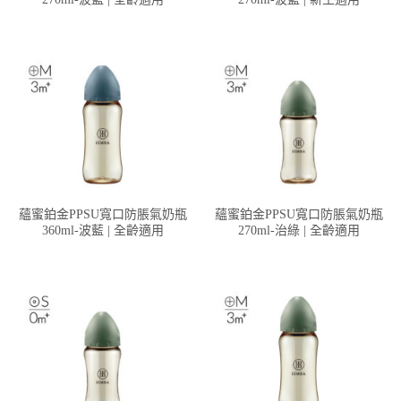
蘊蜜鉑金PPSU寬口防脹氣奶瓶
蘊蜜鉑金PPSU寬口防脹氣奶瓶
360ml-波藍 | 全齡適用
270ml-治綠 | 全齡適用