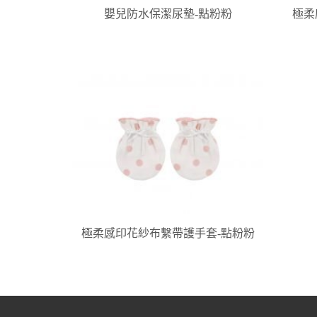
嬰兒防水保潔尿墊-點粉粉
極柔
極柔感印花紗布繫帶護手套-點粉粉