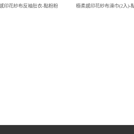
感印花紗布反袖肚衣-點粉粉
極柔感印花紗布澡巾(2入)-