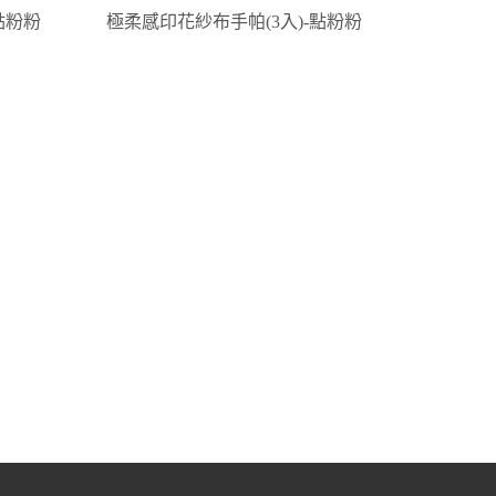
點粉粉
極柔感印花紗布手帕(3入)-點粉粉