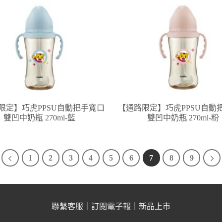
限定】巧虎PPSU自動把手寬口
【通路限定】巧虎PPSU自動
雙凹中奶瓶 270ml-藍
雙凹中奶瓶 270ml-粉
1
2
3
4
5
6
7
8
9
聯繫客服
｜
訂閱電子報
｜
新品上市