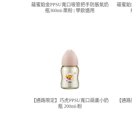
蘊蜜鉑金PPSU寬口吸管把手防脹氣奶
蘊蜜鉑
瓶360ml-栗粉 | 學飲適用
【通路限定】巧虎PPSU寬口葫蘆小奶
【通路
瓶 200ml-粉