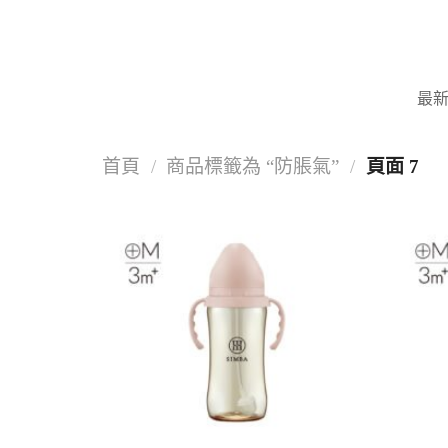
Skip
to
content
最
首頁
/
商品標籤為 “防脹氣”
/
頁面 7