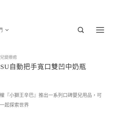
們
兒變療癒
PSU自動把手寬口雙凹中奶瓶
權『小獅王辛巴』推出一系列口碑嬰兒用品，可
一起探索世界