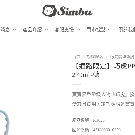
新消息
產品介紹
客服支援
門市據點
關於我
首頁
/
授權聯名
/
巧虎魔法讓育
【通路限定】巧虎P
270ml-藍
寶寶界重量級人物『巧虎』授
愛兼具實用，讓巧虎陪著寶寶
產品編號 K1025
國際條碼 4718003010259