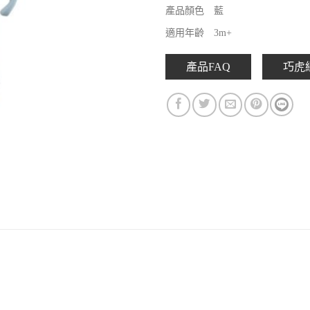
產品顏色 藍
適用年齡 3m+
產品FAQ
巧虎