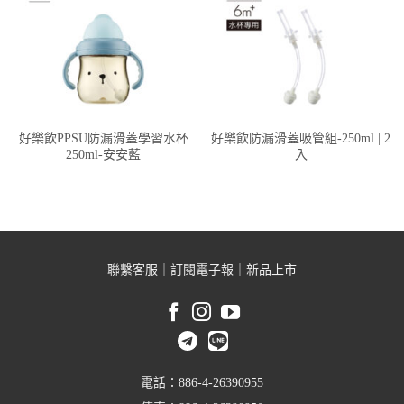
好樂飲PPSU防漏滑蓋學習水杯
好樂飲防漏滑蓋吸管組-250ml | 2
250ml-安安藍
入
聯繫客服
｜
訂閱電子報
｜
新品上市
電話：886-4-26390955