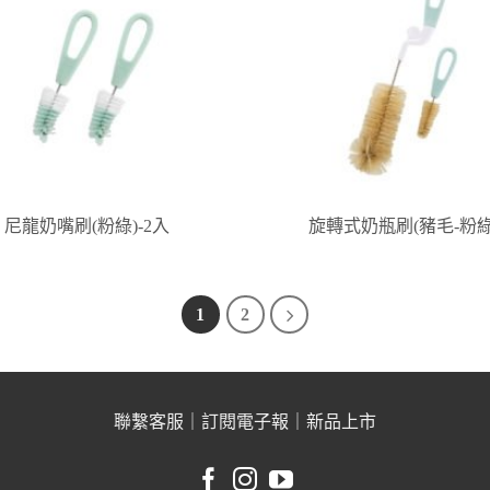
尼龍奶嘴刷(粉綠)-2入
旋轉式奶瓶刷(豬毛-粉綠
1
2
聯繫客服
｜
訂閱電子報
｜
新品上市