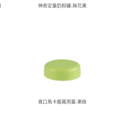
捲
神奇定量奶粉罐-無花果
寬口馬卡龍萬用蓋-果綠