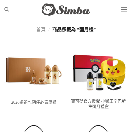
Skip
to
content
首頁
/
商品標籤為 “彌月禮”
寶可夢官方授權 小獅王辛巴新
2026媽祖ㄟ囝仔心意厚禮
生彌月禮盒