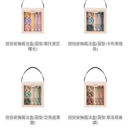
扭扭安撫魔法盒(圓型/聖托里尼
扭扭安撫魔法盒(圓型/卡布里晴
曙光)
島)
扭扭安撫魔法盒(圓型/亞馬遜薄
扭扭安撫魔法盒(圓型/摩洛哥香
霧)
調)