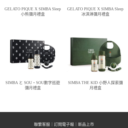
GELATO PIQUE X SIMBA Sleep
GELATO PIQUE X SIMBA Sleep
小熊彌月禮盒
冰淇淋彌月禮盒
SIMBA と SOU・SOU數字巡遊
SIMBA THE KID 小野人探索彌
彌月禮盒
月禮盒
聯繫客服
｜
訂閱電子報
｜
新品上市