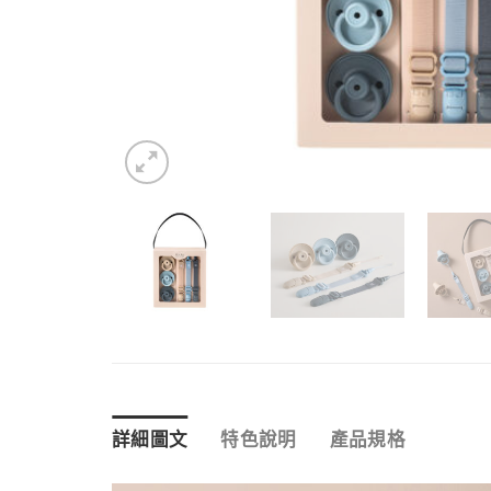
詳細圖文
特色說明
產品規格