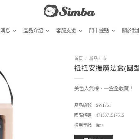
新消息
產品介紹
客服支援
門市據點
關於我
首頁
/
新品上市
扭扭安撫魔法盒(圓型
美色人氣榜，一盒全收藏！
產品編號 SW1751
國際條碼 4713371517515
適用年齡 0m+