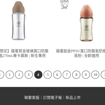
限定】蘊蜜質金玻璃寬口防脹
蘊蜜鉑金PPSU寬口防脹氣奶瓶2
270ml-摩卡慕斯 | 新生專用
覓粉 | 全齡適用
1
2
3
4
5
6
7
8
9
10
聯繫客服
｜
訂閱電子報
｜
新品上市