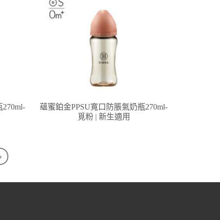
70ml-
蘊蜜鉑金PPSU寬口防脹氣奶瓶270ml-
覓粉 | 新生適用